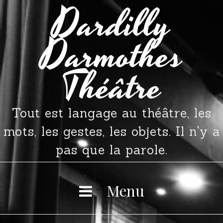
Dardilly
Skip
to
Darmothes
content
Théâtre
Tout est langage au théâtre, les
mots, les gestes, les objets. Il n'y a
pas que la parole.
Menu